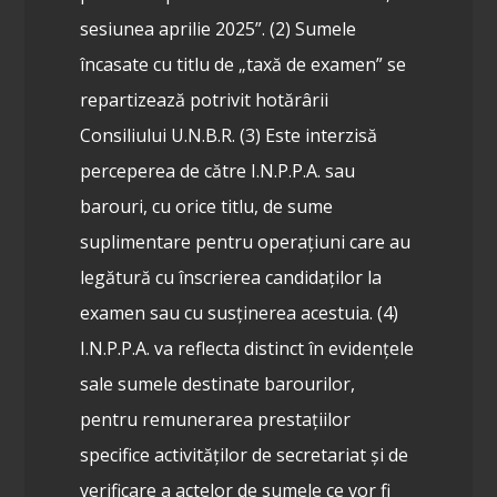
sesiunea aprilie 2025”.
(2) Sumele
încasate cu titlu de „taxă de examen” se
repartizează potrivit hotărârii
Consiliului U.N.B.R.
(3) Este interzisă
perceperea de către I.N.P.P.A. sau
barouri, cu orice titlu, de sume
suplimentare pentru operațiuni care au
legătură cu înscrierea candidaților la
examen sau cu susținerea acestuia.
(4)
I.N.P.P.A. va reflecta distinct în evidențele
sale sumele destinate barourilor,
pentru remunerarea prestațiilor
specifice activităților de secretariat și de
verificare a actelor de sumele ce vor fi