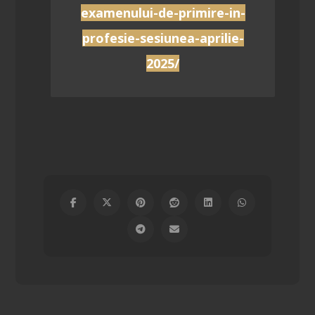
examenului-de-primire-in-
profesie-sesiunea-aprilie-
2025/