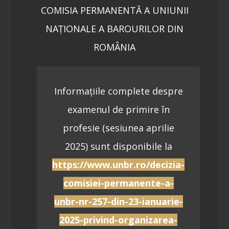
COMISIA PERMANENTĂ A UNIUNII
NAȚIONALE A BAROURILOR DIN
ROMÂNIA
Informațiile complete despre
examenul de primire în
profesie (sesiunea aprilie
2025) sunt disponibile la
https://www.unbr.ro/decizia-
comisiei-permanente-a-
unbr-nr-257-din-23-ianuarie-
2025-privind-organizarea-