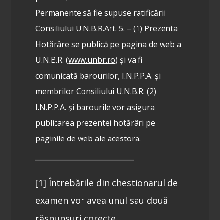
Permanente să fie supuse ratificării
Consiliului U.N.B.R.
Art. 5. – (1) Prezenta
Hotărâre se publică pe pagina de web a
U.N.B.R. (
www.unbr.ro
) și va fi
comunicată barourilor, I.N.P.P.A. și
membrilor Consiliului U.N.B.R.
(2)
I.N.P.P.A. și barourile vor asigura
publicarea prezentei hotărâri pe
paginile de web ale acestora.
_________________________
[1] Întrebările din chestionarul de
examen vor avea unul sau două
răspunsuri corecte.