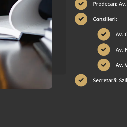
Prodecan: Av.
Consilieri:
Av. 
Av. 
Av. 
Secretară: Szi