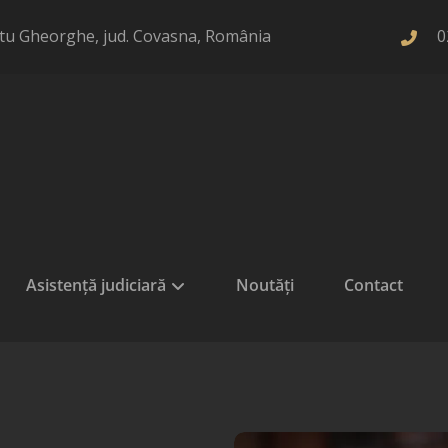
 Sfântu Gheorghe, jud. Covasna, România
0
Asistență judiciară
Noutăți
Contact