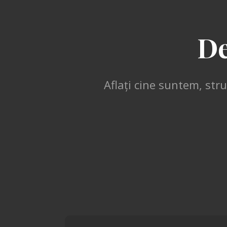
D
Aflați cine suntem, str