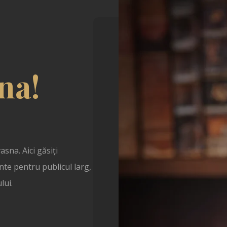
na!
asna. Aici găsiți
nte pentru publicul larg,
lui.