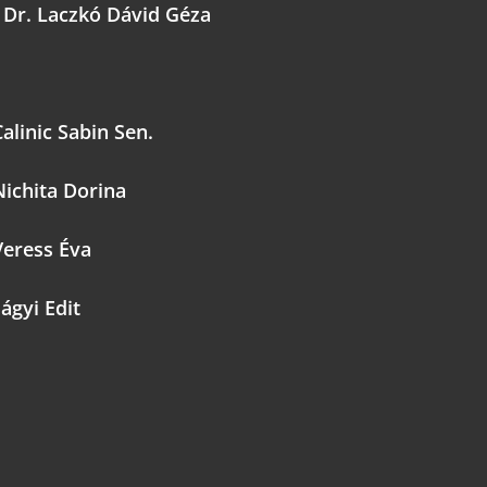
 Dr. Laczkó Dávid Géza
Calinic Sabin Sen.
Nichita Dorina
Veress Éva
lágyi Edit