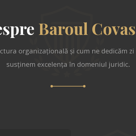
espre
Baroul Cova
uctura organizațională și cum ne dedicăm zi
susținem excelența în domeniul juridic.