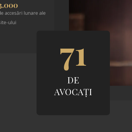
3.000
de accesări lunare ale
site-ului
71
DE
AVOCAȚI