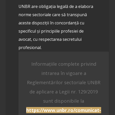
UNBR are obligația legală de a elabora
norme sectoriale care să transpună
aceste dispoziții în concordanță cu
specificul și principiile profesiei de
avocat, cu respectarea secretului
profesional.
Informațiile complete privind
intrarea în vigoare a
Reglementărilor sectoriale UNBR
de aplicare a Legii nr. 129/2019
sunt disponibile la
https://www.unbr.ro/comunicat-