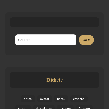
Etichete
articol
avocat
barou
covasna
cursuri
dezvoltator
examen
formare