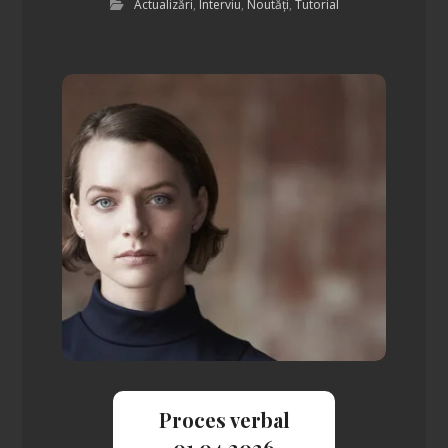
Actualizări
,
Interviu
,
Noutăți
,
Tutorial
Proces verbal
01.04.2026