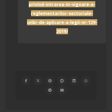
privind-intrarea-in-vigoare-a-
reglementarilor-sectoriale-
unbr-de-aplicare-a-legii-nr-129-
2019/